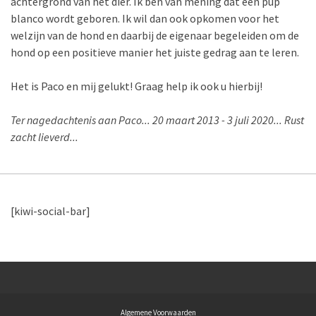
achtergrond van het dier. Ik ben van mening dat een pup
blanco wordt geboren. Ik wil dan ook opkomen voor het
welzijn van de hond en daarbij de eigenaar begeleiden om de
hond op een positieve manier het juiste gedrag aan te leren.
Het is Paco en mij gelukt! Graag help ik ook u hierbij!
Ter nagedachtenis aan Paco... 20 maart 2013 - 3 juli 2020... Rust
zacht lieverd...
[kiwi-social-bar]
Algemene Voorwaarden