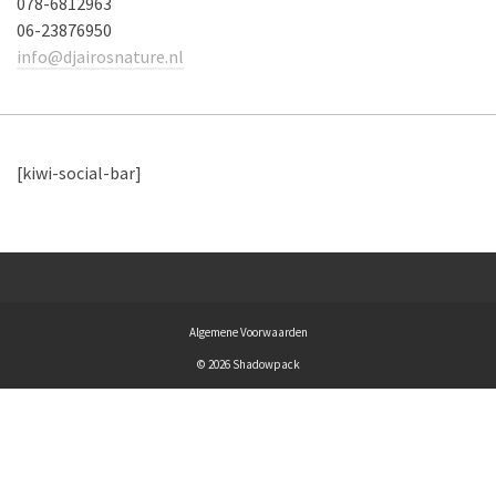
078-6812963
06-23876950
info@djairosnature.nl
[kiwi-social-bar]
Algemene Voorwaarden
© 2026 Shadowpack